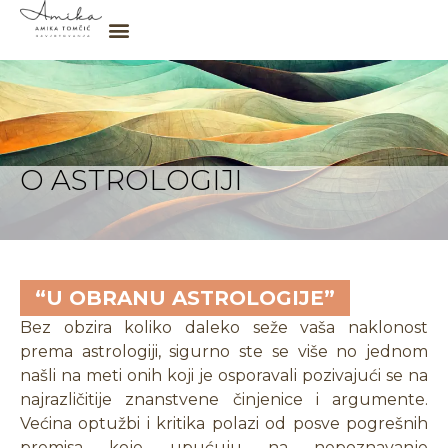
O ASTROLOGIJI
“U OBRANU ASTROLOGIJE”
Bez obzira koliko daleko seže vaša naklonost
prema astrologiji, sigurno ste se više no jednom
našli na meti onih koji je osporavali pozivajući se na
najrazličitije znanstvene činjenice i argumente.
Većina optužbi i kritika polazi od posve pogrešnih
premisa koje upućuju na nepoznavanje